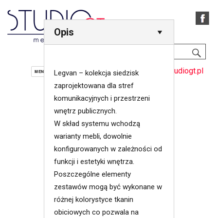
Opis
SZU
Szukaj:
42 684 13 60
studiogt@studiogt.pl
MENU
Legvan – kolekcja siedzisk
zaprojektowana dla stref
komunikacyjnych i przestrzeni
wnętrz publicznych.
W skład systemu wchodzą
warianty mebli, dowolnie
konfigurowanych w zależności od
funkcji i estetyki wnętrza.
Poszczególne elementy
zestawów mogą być wykonane w
różnej kolorystyce tkanin
obiciowych co pozwala na